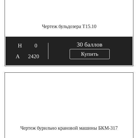
Чертеж бульдозера Т15.10
30
баллов
0
Купить
2420
Чертеж бурильно крановой машины БКМ-317