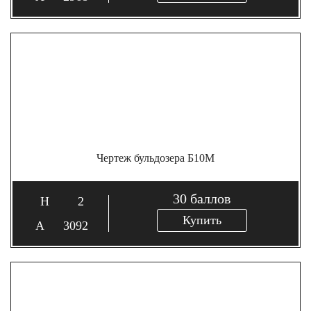
Чертеж бульдозера Б10М
30
баллов
2
Купить
3092