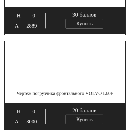
30
баллов
0
Купить
2889
Чертеж погрузчика фронтального VOLVO L60F
20
баллов
0
Купить
3000