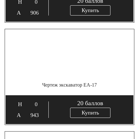
20
баллов
0
Купить
906
Чертеж экскаватор ЕА-17
20
баллов
0
Купить
943