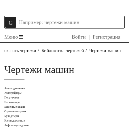
Меню
Войти
|
Регистрация
скачать чертежи
Библиотека чертежей
Чертежи машин
Чертежи машин
Автоподъемники
Автогрейдеры
Погрузчики
Экскаваторы
Башенные краны
Стреловые краны
Бульдозеры
Катки дорожные
Асфальтоукладчики