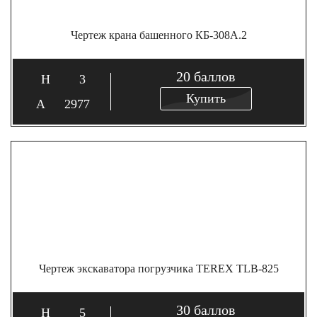
Чертеж крана башенного КБ-308А.2
20
баллов
3
Купить
2977
Чертеж экскаватора погрузчика TEREX TLB-825
30
баллов
5