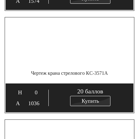
1574
Чертеж крана стрелового КС-3571А
20
баллов
0
Купить
1036