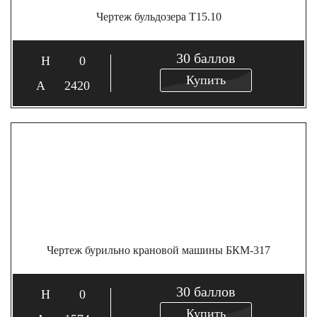
Чертеж бульдозера Т15.10
30
баллов
0
Купить
2420
Чертеж бурильно крановой машины БКМ-317
30
баллов
0
Купить