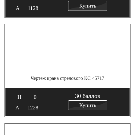
Купить
1128
Чертеж крана стрелового КС-45717
30
баллов
0
Купить
1228