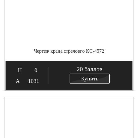
Чертеж крана стреловго КС-4572
20
баллов
0
Купить
1031