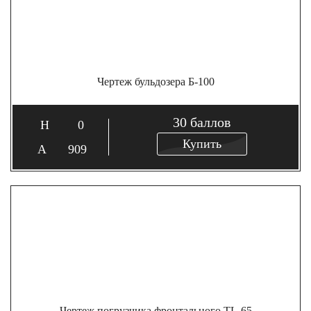
Чертеж бульдозера Б-100
30
баллов
0
Купить
909
Чертеж погрузчика фронтального TL-65